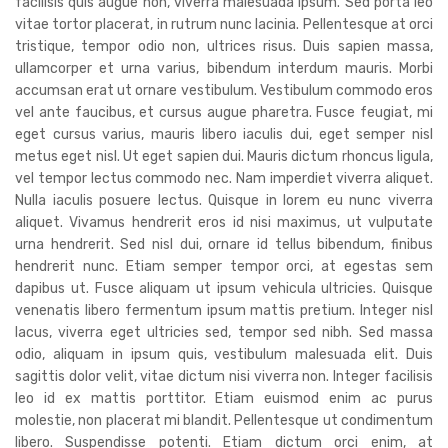
facilisis quis augue non, viverra malesuada ipsum. Sed porta leo
vitae tortor placerat, in rutrum nunc lacinia. Pellentesque at orci
tristique, tempor odio non, ultrices risus. Duis sapien massa,
ullamcorper et urna varius, bibendum interdum mauris. Morbi
accumsan erat ut ornare vestibulum. Vestibulum commodo eros
vel ante faucibus, et cursus augue pharetra. Fusce feugiat, mi
eget cursus varius, mauris libero iaculis dui, eget semper nisl
metus eget nisl. Ut eget sapien dui. Mauris dictum rhoncus ligula,
vel tempor lectus commodo nec. Nam imperdiet viverra aliquet.
Nulla iaculis posuere lectus. Quisque in lorem eu nunc viverra
aliquet. Vivamus hendrerit eros id nisi maximus, ut vulputate
urna hendrerit. Sed nisl dui, ornare id tellus bibendum, finibus
hendrerit nunc. Etiam semper tempor orci, at egestas sem
dapibus ut. Fusce aliquam ut ipsum vehicula ultricies. Quisque
venenatis libero fermentum ipsum mattis pretium. Integer nisl
lacus, viverra eget ultricies sed, tempor sed nibh. Sed massa
odio, aliquam in ipsum quis, vestibulum malesuada elit. Duis
sagittis dolor velit, vitae dictum nisi viverra non. Integer facilisis
leo id ex mattis porttitor. Etiam euismod enim ac purus
molestie, non placerat mi blandit. Pellentesque ut condimentum
libero. Suspendisse potenti. Etiam dictum orci enim, at