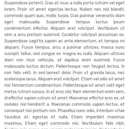
Suspendisse potenti. Cras at risus a nulla porta rutrum vel eget
lorem. Proin sit amet egestas lectus. Nullam nec nisl blandit,
commodo quam quis, mollis turpis. Cras pulvinar venenatis diam
eget malesuada. Suspendisse tempus luctus ipsum
condimentum efficitur. Aliquam erat volutpat. Vestibulum ut
sem a arcu pretium euismod. Curabitur volutpat accumsan ex.
Suspendisse sagittis sapien ac ante elementum, et tempus mi
aliquam. Fusce tempus, arcu a pulvinar ultricies, massa nunc
suscipit tellus, sed congue ex magna eu nulla. Aliquam ultrices
diam non risus vehicula, at dapibus enim euismod. Fusce
malesuada luctus dictum. Pellentesque non feugiat lectus. In
non felis velit. In sed laoreet dolor. Proin ut gravida lacus, nec
scelerisque lacus. Aliquam erat volutpat. Etiam vel odio sit amet
nisl fermentum condimentum. Pellentesque sit amet velit eget
metus rutrum cursus. In at eros nisl. Nam elementum enim sem,
id efficitur sapien rutrum sit amet. Maecenas efficitur eros ex, at
sodales nisl hendrerit a. Maecenas commodo sapien lectus, et
consequat nisi pretium non. Phasellus nunc odio, interdum vitae
faucibus at, egestas et nulla. Etiam imperdiet maximus
maximus. Etiam eget commodo nisi. Vestibulum felis nibh,